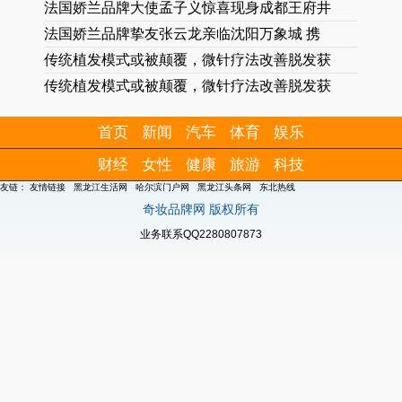
法国娇兰品牌大使孟子义惊喜现身成都王府井
法国娇兰品牌挚友张云龙亲临沈阳万象城 携
传统植发模式或被颠覆，微针疗法改善脱发获
传统植发模式或被颠覆，微针疗法改善脱发获
首页
新闻
汽车
体育
娱乐
财经
女性
健康
旅游
科技
友链：
友情链接
黑龙江生活网
哈尔滨门户网
黑龙江头条网
东北热线
奇妆品牌网 版权所有
业务联系QQ2280807873