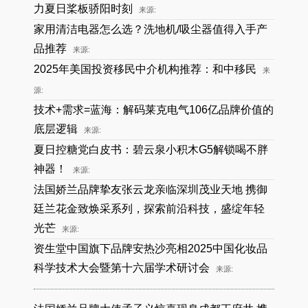
力夏日桨板骄阳时刻
来源:
家用清洁电器怎么选？洗地机/吸尘器值得入手产
品推荐
来源:
2025年美国投资移民中介机构推荐：和中移民
来
源:
技术+需求=蓝海：解码莱克电气106亿品牌价值的
底层逻辑
来源:
夏日控糖党白皮书：碧云泉小积木G5解锁喝不胖
神器！
来源:
法国娇兰品牌挚友张云龙亲临深圳茂业天地 携御
廷兰花金致焕采系列，探索前沿科技，盛绽年轻
光芒
来源:
资生堂中国旗下品牌安热沙亮相2025中国化妆品
科学技术大会暨第十六届学术研讨会
来源: