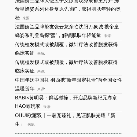
法国娇兰品牌大使孟子义惊喜现身成都王府井 携
帝皇蜂姿系列化身复原先“蜂”，获得肌肤年轻的奥
秘
来源:
法国娇兰品牌挚友张云龙亲临沈阳万象城 携帝皇
蜂姿系列登岛探“蜜”，解锁肌肤年轻能量
来源:
传统植发模式或被颠覆，微针疗法改善脱发获得
临床实证
来源:
传统植发模式或被颠覆，微针疗法改善脱发获得
临床实证
来源:
中国年送中国礼 羽西携“新年限定礼盒”向全国女性
温暖贺年
来源:
BABI×黄明昊：鲜活碰撞，开启品牌新纪元序章
HAO奇玩家
来源:
OHUI欧蕙双十一奢宠臻礼，见证肌肤光耀「新
生」
来源: