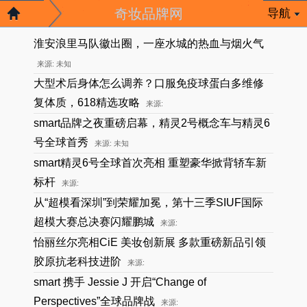
奇妆品牌网
导航
淮安浪里马队徽出圈，一座水城的热血与烟火气
来源: 未知
大型术后身体怎么调养？口服免疫球蛋白多维修
复体质，618精选攻略
来源:
smart品牌之夜重磅启幕，精灵2号概念车与精灵6
号全球首秀
来源: 未知
smart精灵6号全球首次亮相 重塑豪华掀背轿车新
标杆
来源:
从“超模看深圳”到荣耀加冕，第十三季SIUF国际
超模大赛总决赛闪耀鹏城
来源:
怡丽丝尔亮相CiE 美妆创新展 多款重磅新品引领
胶原抗老科技进阶
来源:
smart 携手 Jessie J 开启“Change of
Perspectives”全球品牌战
来源: