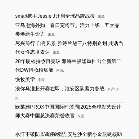
smart携手Jessie J开启全球品牌战役
来源:
亚马逊海外购「春日宠粉节」活力上线，五大品
类焕新生命力
来源:
尽兴前行 自有风景 雅诗兰黛三八特别企划 共话当
代女性态度表达
来源:
28年硬核持妆再突破 雅诗兰黛隆重推出全新第二
代DW持妆粉底液
来源:
慢妆美学
来源:
浪你马淮超开赛在即，淮安区队蓄力备战
来源: 未
知
欧莱雅PROX中国国际时装周|2025全球发艺设计
师大赛中国总决赛荣誉收官
来源:
水汗不破防 防晒强续航 安热沙全新小金瓶硬核助