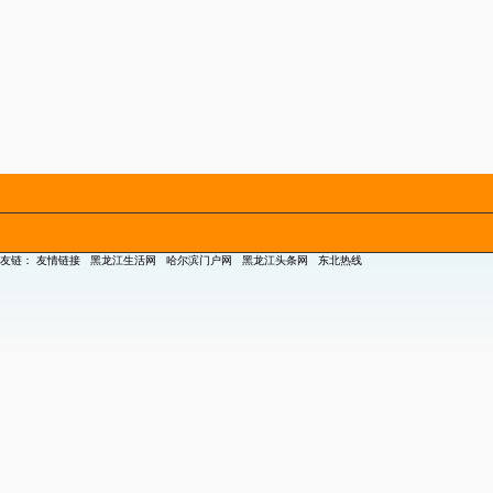
友链：
友情链接
黑龙江生活网
哈尔滨门户网
黑龙江头条网
东北热线