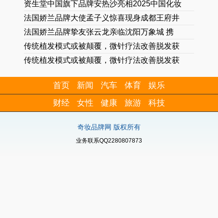
资生堂中国旗下品牌安热沙亮相2025中国化妆
法国娇兰品牌大使孟子义惊喜现身成都王府井
法国娇兰品牌挚友张云龙亲临沈阳万象城 携
传统植发模式或被颠覆，微针疗法改善脱发获
传统植发模式或被颠覆，微针疗法改善脱发获
首页
新闻
汽车
体育
娱乐
财经
女性
健康
旅游
科技
奇妆品牌网 版权所有
业务联系QQ2280807873