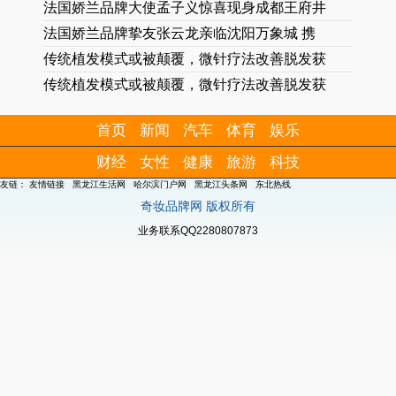
法国娇兰品牌大使孟子义惊喜现身成都王府井
法国娇兰品牌挚友张云龙亲临沈阳万象城 携
传统植发模式或被颠覆，微针疗法改善脱发获
传统植发模式或被颠覆，微针疗法改善脱发获
首页
新闻
汽车
体育
娱乐
财经
女性
健康
旅游
科技
友链：
友情链接
黑龙江生活网
哈尔滨门户网
黑龙江头条网
东北热线
奇妆品牌网 版权所有
业务联系QQ2280807873