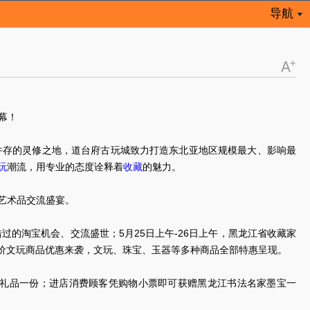
导航
幕！
并存的灵修之地，道台府古玩城致力打造东北亚地区规模最大、影响最
潮流，用专业的态度诠释着
的魅力。
玩
收藏
艺术品交流盛宴。
过的淘宝机会、交流盛世；5月25日上午-26日上午，黑龙江省收藏家
特价文玩商品优惠来袭，文玩、珠宝、玉器等多种商品全部特惠呈现。
礼品一份；进店消费顾客凭购物小票即可获赠黑龙江书法名家墨宝一