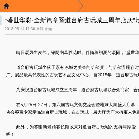
“盛世华彩·全新篇章暨道台府古玩城三周年店庆”
2018-05-14 11:36 来源:未知
晴日暖风生麦气，绿阴幽草胜花时。伴随着初夏的暖阳，“盛世华
道台府古玩城坐落于素有冰城之美誉的哈尔滨，与哈尔滨现存时
广、展品最具代表性的古玩艺术品文化中心。自2015年，道台府古
为庆祝道台府古玩城成立三周年，道台府古玩城联合众商家、合
在5月25日-27日，第六届古玩文化交流会暨地摊大集盛大启
协会鉴宝专家亲临道台府古玩城，在古玩城一层大厅为广大持宝人免费
此外，为答谢新老顾客长期以来对道台府古玩城的支持与厚爱
幅！