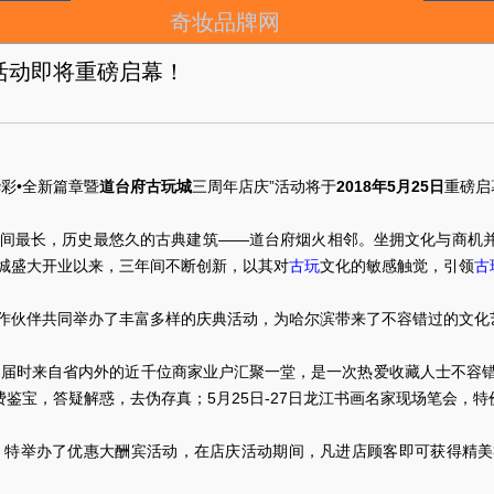
奇妆品牌网
活动即将重磅启幕！
彩•全新篇章暨
道台府古玩城
三周年店庆”活动将于
2018年5月25日
重磅启
间最长，历史最悠久的古典建筑——道台府烟火相邻。坐拥文化与商机
玩城盛大开业以来，三年间不断创新，以其对
文化的敏感触觉，引领
古玩
古
作伙伴共同举办了丰富多样的庆典活动，为哈尔滨带来了不容错过的文化
幕，届时来自省内外的近千位商家业户汇聚一堂，是一次热爱收藏人士不容错
鉴宝，答疑解惑，去伪存真；5月25日-27日龙江书画名家现场笔会，
，特举办了优惠大酬宾活动，在店庆活动期间，凡进店顾客即可获得精美