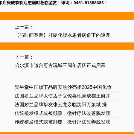
周年店庆诚挚欢迎您届时莅临鉴赏！
详询：0451-51888686！
上一篇：
【与时间赛跑】肝硬化腹水患者病危下的逆袭
下一篇：
哈尔滨市道台府古玩城三周年店庆正式启幕
资生堂中国旗下品牌安热沙亮相2025中国化妆
法国娇兰品牌大使孟子义惊喜现身成都王府井
法国娇兰品牌挚友张云龙亲临沈阳万象城 携
传统植发模式或被颠覆，微针疗法改善脱发获
传统植发模式或被颠覆，微针疗法改善脱发获